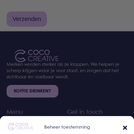
Merken worden sterker als ze kloppen. We helpen je
scherp krijgen waar je voor staat, en zorgen dat het
zichtbaar én voelbaar wordt.
KOFFIE DRINKEN?
Menu
Get in touch
06 133 09 435
Over ons
jori@coco-creative.nl
Beheer toestemming
Wat we doen
Loopkantstraat 25