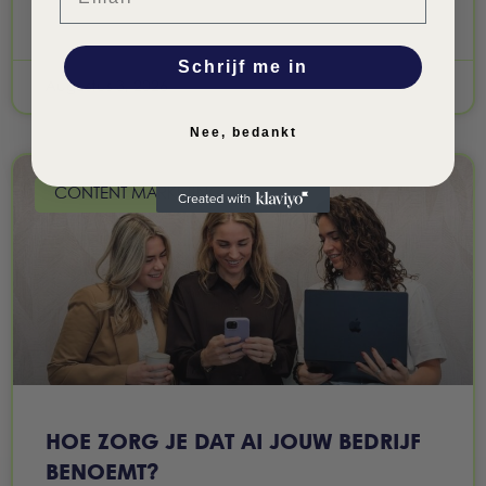
LEES VERDER »
Schrijf me in
Augustus 3, 2026
Nee, bedankt
CONTENT MARKETING
HOE ZORG JE DAT AI JOUW BEDRIJF
BENOEMT?