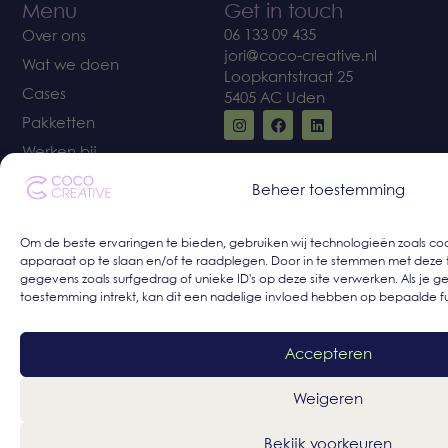
Menu
Get in touch
06 133 09 435
Over ons
jori@coco-creative.nl
Wat we doen
Loopkantstraat 25
Cases
5405 AC Uden
Pakketten
Werken bij
Blog
Beheer toestemming
Om de beste ervaringen te bieden, gebruiken wij technologieën zoals coo
apparaat op te slaan en/of te raadplegen. Door in te stemmen met deze
Ready, set, GO!
gegevens zoals surfgedrag of unieke ID's op deze site verwerken. Als je 
Voor starters én groeiers: Kickstart Your Branding voor
toestemming intrekt, kan dit een nadelige invloed hebben op bepaalde f
een vliegende start, Next Level Branding voor
merkversterking en doorgroei.
Accepteren
© 2025 COCO Creative |
Algemene voorwaarden
|
AVG
Verwerkersovereenkomst
|
Privacy policy
Weigeren
Bekijk voorkeuren