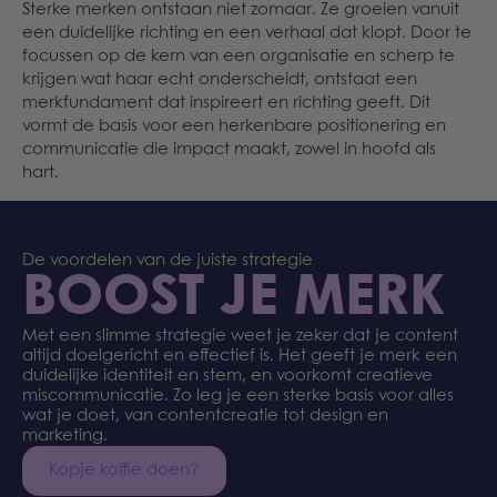
Sterke merken ontstaan niet zomaar. Ze groeien vanuit
een duidelijke richting en een verhaal dat klopt. Door te
focussen op de kern van een organisatie en scherp te
krijgen wat haar echt onderscheidt, ontstaat een
merkfundament dat inspireert en richting geeft. Dit
vormt de basis voor een herkenbare positionering en
communicatie die impact maakt, zowel in hoofd als
hart.
De voordelen van de juiste strategie
BOOST JE MERK
Met een slimme strategie weet je zeker dat je content
altijd doelgericht en effectief is. Het geeft je merk een
duidelijke identiteit en stem, en voorkomt creatieve
miscommunicatie. Zo leg je een sterke basis voor alles
wat je doet, van contentcreatie tot design en
marketing.
Kopje koffie doen?