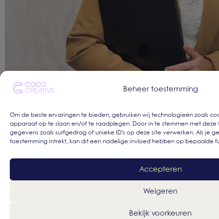
Beheer toestemming
Om de beste ervaringen te bieden, gebruiken wij technologieën zoals coo
Laten we samen bouwen aan jouw merk
apparaat op te slaan en/of te raadplegen. Door in te stemmen met deze
KLAAR OM TE KNALLE
gegevens zoals surfgedrag of unieke ID's op deze site verwerken. Als je 
toestemming intrekt, kan dit een nadelige invloed hebben op bepaalde f
Full-service marketing bureau
Accepteren
Korte lijntjes
Strategisch en creatief
Weigeren
Plan een afspraak in
Bekijk voorkeuren