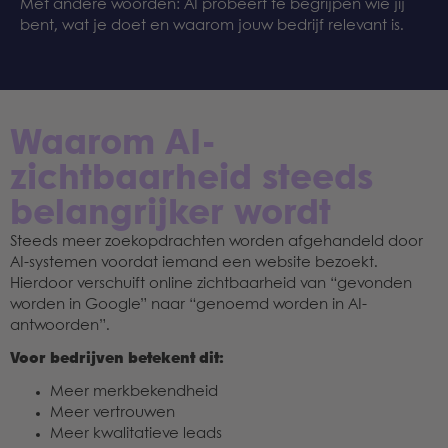
Met andere woorden: AI probeert te begrijpen wie jij
bent, wat je doet en waarom jouw bedrijf relevant is.
Waarom AI-
zichtbaarheid steeds
belangrijker wordt
Steeds meer zoekopdrachten worden afgehandeld door
AI-systemen voordat iemand een website bezoekt.
Hierdoor verschuift online zichtbaarheid van “gevonden
worden in Google” naar “genoemd worden in AI-
antwoorden”.
Voor bedrijven betekent dit:
Meer merkbekendheid
Meer vertrouwen
Meer kwalitatieve leads